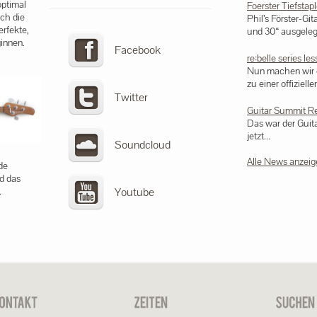
optimal
Foerster Tiefstap
ch die
Phil’s Förster-Git
erfekte,
und 30“ ausgelegt
ginnen.
Facebook
re:belle series le
Nun machen wir d
zu einer offiziellen
Twitter
Guitar Summit R
Das war der Gui
jetzt...
Soundcloud
Alle News anzeig
de
d das
Youtube
.