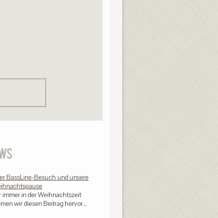
er BassLine-Besuch und unsere
ihnachtspause
r immer in der Weihnachtszeit
men wir diesen Beitrag hervor...