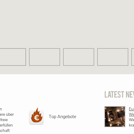
en
Eu
sere über
We
Top Angebote
freie
Wi
erfüllen
kra
schaft