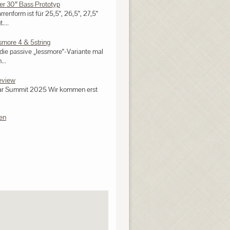
ler 30″ Bass Prototyp
arrenform ist für 25,5“, 26,5“, 27,5“
....
ssmore 4 & 5string
ie passive „lessmore“-Variante mal
...
eview
tar Summit 2025 Wir kommen erst
en