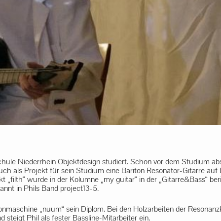
hule Niederrhein Objektdesign studiert. Schon vor dem Studium absol
uch als Projekt für sein Studium eine Bariton Resonator-Gitarre auf 
t „filth“ wurde in der Kolumne „my guitar“ in der „Gitarre&Bass“ beri
annt in Phils Band project13-5.
tonmaschine „nuum“ sein Diplom. Bei den Holzarbeiten der Resonanzkö
steigt Phil als fester Bassline-Mitarbeiter ein.