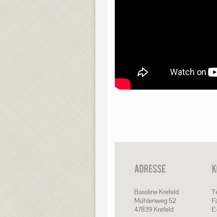
Bassline Krefeld
Te
Mühlenweg 52
F
47839 Krefeld
E-