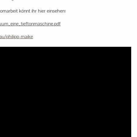
lomarbeit könnt ihr hier einsehen:
uum_eine_tieftonmaschine.pdf
au/philipp-maike