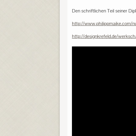
Den schriftlichen Teil seiner Dip
http://www.philippmaike.com/n
http://designkrefeld.de/werksch