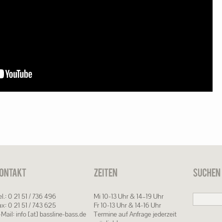
l.: 0 21 51 / 736 496
Mi 10-13 Uhr & 14–19 Uhr
ax: 0 21 51 / 743 625
Fr 10-13 Uhr & 14-16 Uhr
Mail: info [at] bassline-bass.de
Termine auf Anfrage jederzeit