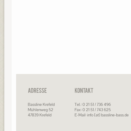
Bassline Krefeld
Tel.: 0 21 51 / 736 496
Mühlenweg 52
Fax: 0 21 51 / 743 625
47839 Krefeld
E-Mail: info [at] bassline-bass.de