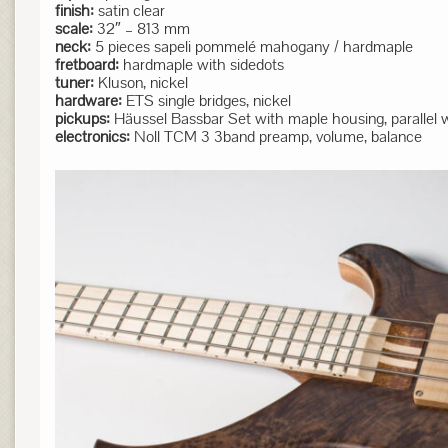
finish:
satin clear
scale:
32″ – 813 mm
neck:
5 pieces sapeli pommelé mahogany / hardmaple
fretboard:
hardmaple with sidedots
tuner:
Kluson, nickel
hardware:
ETS single bridges, nickel
pickups:
Häussel Bassbar Set with maple housing, parallel w
electronics:
Noll TCM 3 3band preamp, volume, balance