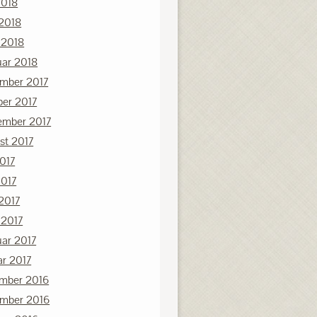
2018
 2018
 2018
uar 2018
mber 2017
ber 2017
ember 2017
st 2017
2017
2017
 2017
 2017
uar 2017
ar 2017
mber 2016
mber 2016