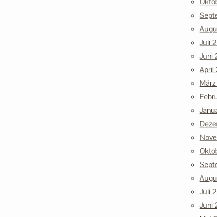
Okto
Sept
Augu
Juli 
Juni 
April
März
Febr
Janu
Deze
Nove
Okto
Sept
Augu
Juli 
Juni 