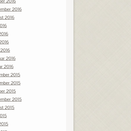
ber 2016
ember 2016
st 2016
2016
2016
 2016
 2016
uar 2016
ar 2016
mber 2015
mber 2015
ber 2015
ember 2015
st 2015
2015
2015