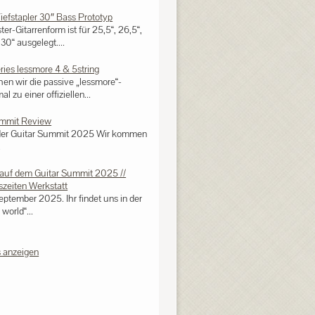
Tiefstapler 30″ Bass Prototyp
ster-Gitarrenform ist für 25,5“, 26,5“,
30“ ausgelegt....
eries lessmore 4 & 5string
n wir die passive „lessmore“-
al zu einer offiziellen...
ummit Review
der Guitar Summit 2025 Wir kommen
.
auf dem Guitar Summit 2025 //
zeiten Werkstatt
eptember 2025. Ihr findet uns in der
world“...
 anzeigen