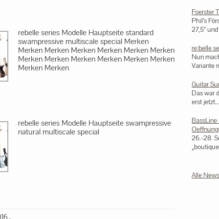
Foerster 
Phil’s För
27,5“ und 
rebelle series Modelle Hauptseite standard
swampressive multiscale special Merken
re:belle s
Merken Merken Merken Merken Merken Merken
Nun mache
Merken Merken Merken Merken Merken Merken
Variante m
Merken Merken
Guitar S
Das war 
erst jetzt..
BassLine 
rebelle series Modelle Hauptseite swampressive
Oeffnungs
natural multiscale special
26.-28. S
„boutique 
Alle News
016
,