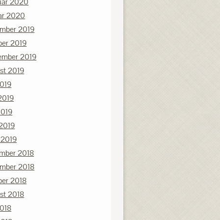
uar 2020
ar 2020
mber 2019
ber 2019
ember 2019
st 2019
2019
2019
2019
 2019
 2019
mber 2018
mber 2018
ber 2018
st 2018
2018