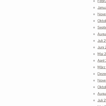
Febr
Janu
Nove
Okto
Sept
Augu
Juli 
Juni 
Mai 
April
März
Deze
Nove
Okto
Augu
Juli 