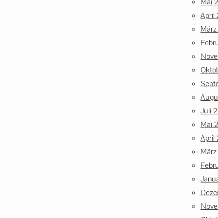
Mai 
April
März
Febr
Nove
Okto
Sept
Augu
Juli 
Mai 
April
März
Febr
Janu
Deze
Nove