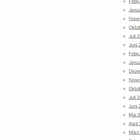
Febr
Janu
Nove
Okto
Juli 
Juni 
Febr
Janu
Deze
Nove
Okto
Juli 
Juni
Mai 
April
März