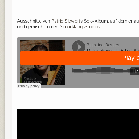
Ausschnitte von
Patric Siewert
s Solo-Album, auf dem er aus
und gemischt in den
Sonarklang-Studios
.