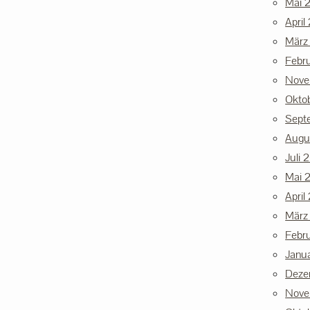
Mai 
April
März
Febr
Nove
Okto
Sept
Augu
Juli 
Mai 
April
März
Febr
Janu
Deze
Nove