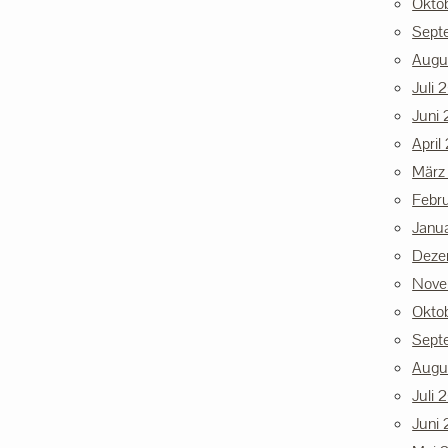
Okto
Sept
Augu
Juli 
Juni 
April
März
Febr
Janu
Deze
Nove
Okto
Sept
Augu
Juli 
Juni 