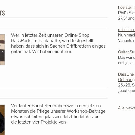
Foerster 
Phil’s För
27,5“ und 
re:belle s
Wer in letzter Zeit unseren Online-Shop
Nun mache
BassParts im Blick hatte, wird festgestellt
Variante m
haben, dass sich in Sachen Griffbrettern einiges
getan hat. Wir haben nicht nur
Guitar S
Das war 
erst jetzt..
BassLine 
Oeffnungs
26.-28. S
„boutique 
Vor lauter Baustellen haben wir in den letzten
Alle News
Monaten die Pflege unserer Workshop-Beiträge
etwas schleifen gelassen. Jetzt findet ihr aber
die letzten vier Projekte von