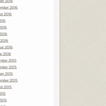
ber 2016
ember 2016
st 2016
2016
2016
 2016
 2016
uar 2016
ar 2016
mber 2015
mber 2015
ber 2015
ember 2015
st 2015
2015
2015