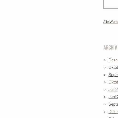
Alle Work
Deze
Okto
Sept
Okto
Juli 
Juni
Sept
Deze