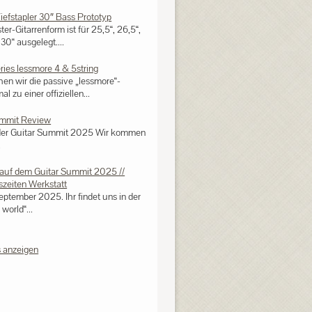
Tiefstapler 30″ Bass Prototyp
ster-Gitarrenform ist für 25,5“, 26,5“,
30“ ausgelegt....
eries lessmore 4 & 5string
n wir die passive „lessmore“-
al zu einer offiziellen...
ummit Review
der Guitar Summit 2025 Wir kommen
.
auf dem Guitar Summit 2025 //
zeiten Werkstatt
eptember 2025. Ihr findet uns in der
world“...
 anzeigen