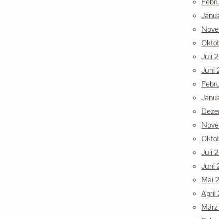
Febr
Janu
Nove
Okto
Juli 
Juni 
Febr
Janu
Deze
Nove
Okto
Juli 
Juni
Mai 
April
März