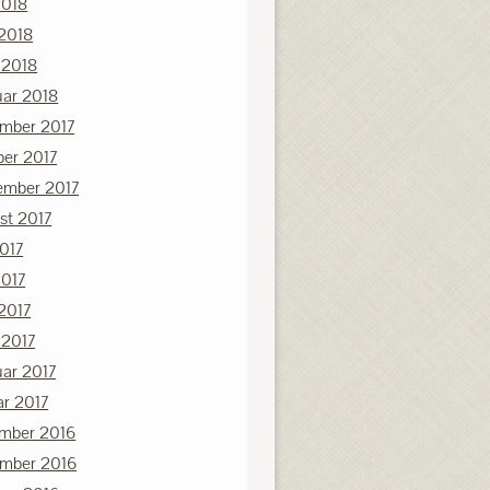
2018
 2018
 2018
uar 2018
mber 2017
ber 2017
ember 2017
st 2017
2017
2017
 2017
 2017
uar 2017
ar 2017
mber 2016
mber 2016