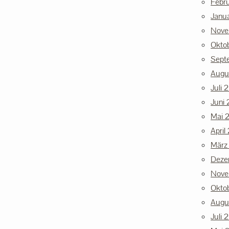
Febr
Janu
Nove
Okto
Sept
Augu
Juli 
Juni 
Mai 
April
März
Deze
Nove
Okto
Augu
Juli 