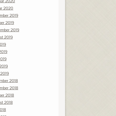
uar 2020
ar 2020
mber 2019
ber 2019
ember 2019
st 2019
2019
2019
2019
 2019
 2019
mber 2018
mber 2018
ber 2018
st 2018
2018