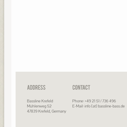
Bassline Krefeld
Phone: +49 21 51 / 736 496
Mühlenweg 52
E-Mail: info [at] bassline-bass.de
47839 Krefeld, Germany