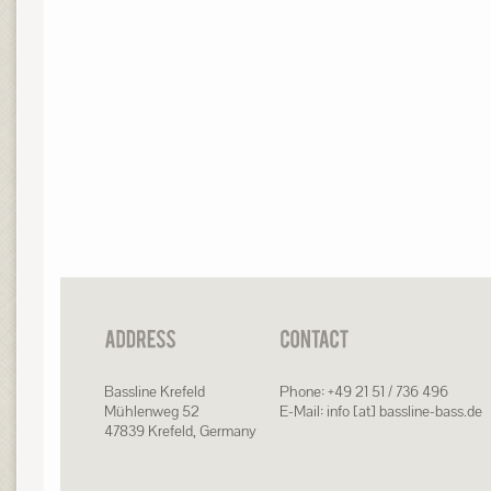
Bassline Krefeld
Phone: +49 21 51 / 736 496
Mühlenweg 52
E-Mail: info [at] bassline-bass.de
47839 Krefeld, Germany