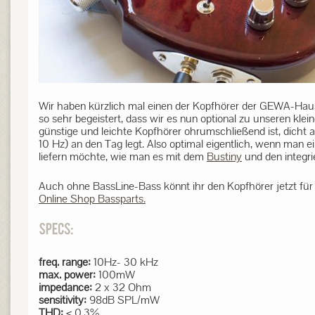
Wir haben kürzlich mal einen der Kopfhörer der GEWA-Haus
so sehr begeistert, dass wir es nun optional zu unseren kle
günstige und leichte Kopfhörer ohrumschließend ist, dicht 
10 Hz) an den Tag legt. Also optimal eigentlich, wenn man 
liefern möchte, wie man es mit dem
Bustiny
und den integr
Auch ohne BassLine-Bass könnt ihr den Kopfhörer jetzt für
Online Shop Bassparts.
freq. range:
10Hz- 30 kHz
max. power:
100mW
impedance:
2 x 32 Ohm
sensitivity:
98dB SPL/mW
THD:
< 0,3%