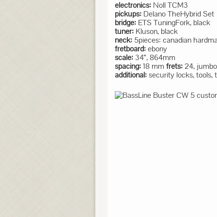
electronics:
Noll TCM3
pickups:
Delano TheHybrid Set
bridge:
ETS TuningFork, black
tuner:
Kluson, black
neck:
5pieces: canadian hardma
fretboard:
ebony
scale:
34“, 864mm
spacing:
18 mm
frets:
24, jumbo,
additional:
security locks, tools, 