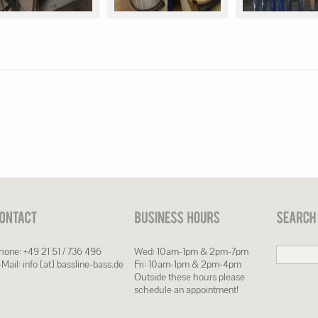
hone: +49 21 51 / 736 496
Wed: 10am-1pm & 2pm-7pm
Mail: info [at] bassline-bass.de
Fri: 10am-1pm & 2pm-4pm
Outside these hours please
schedule an appointment!